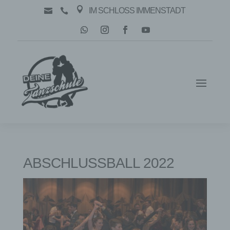

IM SCHLOSS IMMENSTADT


ABSCHLUSSBALL 2022