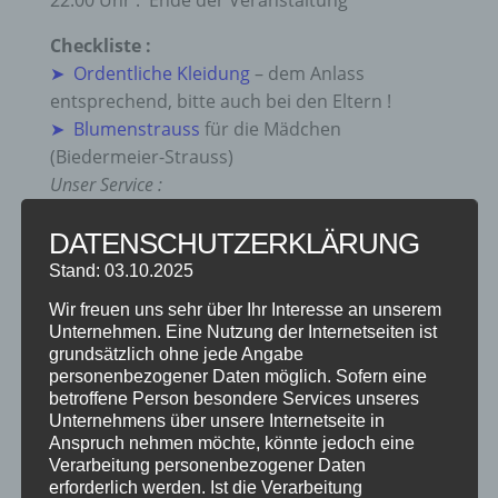
22:00 Uhr : Ende der Veranstaltung
Checkliste :
➤ Ordentliche Kleidung
– dem Anlass
entsprechend, bitte auch bei den Eltern !
➤ Blumenstrauss
für die Mädchen
(Biedermeier-Strauss)
Unser Service :
Die Sträusse können am Freitag vor dem Ball
DATENSCHUTZERKLÄRUNG
(24.06.) zwischen 15:00 und 16:00 Uhr und bei der
Jugendparty am 25.06. bei uns angesehen und
Stand: 03.10.2025
entsprechend der Garderobe der Mädchen bestellt
Wir freuen uns sehr über Ihr Interesse an unserem
werden.
Unternehmen. Eine Nutzung der Internetseiten ist
Am Tag des Balls Sträusse dann in Immenstadt bei
grundsätzlich ohne jede Angabe
personenbezogener Daten möglich. Sofern eine
Vergissmeinicht abgeholt werden.
betroffene Person besondere Services unseres
➤ Kleines Geschenk
für die Jungs (kein Alkohol,
Unternehmens über unsere Internetseite in
Zigaretten, oder ähnliches)
Anspruch nehmen möchte, könnte jedoch eine
Verarbeitung personenbezogener Daten
Weitere
Termine :
erforderlich werden. Ist die Verarbeitung