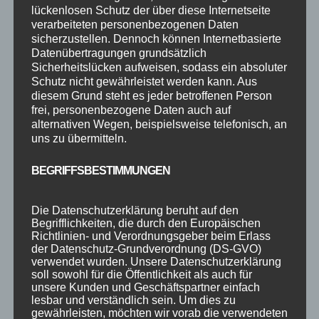
eine kleine Karte für den Ball
lückenlosen Schutz der über diese Internetseite
zusammengestellt. Alkoholische Getränke
verarbeiteten personenbezogenen Daten
können ausschliesslich von Erwachsenen
sicherzustellen. Dennoch können Internetbasierte
Datenübertragungen grundsätzlich
bestellt werden. Die Bezahlung erfolgt vor Ort
Sicherheitslücken aufweisen, sodass ein absoluter
direkt bei den Bedienungen der Gastronomie.
Schutz nicht gewährleistet werden kann. Aus
diesem Grund steht es jeder betroffenen Person
Wir haben auf dem Ball einen Fotografen
frei, personenbezogene Daten auch auf
beauftragt, der für die professionellen
alternativen Wegen, beispielsweise telefonisch, an
Gruppenfotos am Anfang der Veranstaltung
uns zu übermitteln.
zuständig ist und für Euch im Foyer des Saals
BEGRIFFSBESTIMMUNGEN
Paar-, Gruppen- und Familienfotos vor einer
Leinwand der Tanzschule macht.
Diese
können dann über ein Internet-Fotoportal
Die Datenschutzerklärung beruht auf den
Begrifflichkeiten, die durch den Europäischen
nach Euren Wünschen bestellt werden.
Richtlinien- und Verordnungsgeber beim Erlass
Portal und Zugangsdaten werden auf dem
der Datenschutz-Grundverordnung (DS-GVO)
Schlussball bekannt gegeben.
verwendet wurden. Unsere Datenschutzerklärung
soll sowohl für die Öffentlichkeit als auch für
unsere Kunden und Geschäftspartner einfach
lesbar und verständlich sein. Um dies zu
gewährleisten, möchten wir vorab die verwendeten