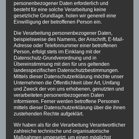
Samstag, 25.06. 16:00 Uhr:
personenbezogener Daten erforderlich und
besteht für eine solche Verarbeitung keine
„GENERALPROBE“ (nur für Tanzschüler) !!!
gesetzliche Grundlage, holen wir generell eine
➤ Pflichttermin für ALLE TANZSCHÜLER, die am
Einwilligung der betroffenen Person ein.
Ball teilnehmen
Die Verarbeitung personenbezogener Daten,
im Anschluss :
beispielsweise des Namens, der Anschrift, E-Mail-
Samstag, 25.06. 18:00 Uhr:
Adresse oder Telefonnummer einer betroffenen
Schülerparty (nur für Tanzschüler und
Person, erfolgt stets im Einklang mit der
Gäste)
Datenschutz-Grundverordnung und in
Übereinstimmung mit den für uns geltenden
➤ Anmeldung wieder über die Tanzschule per Mail,
landesspezifischen Datenschutzbestimmungen.
WhatsApp oder Liste vor Ort…!!!
Mittels dieser Datenschutzerklärung möchte unser
Samstag, 23.07. 18:00 Uhr :
Unternehmen die Öffentlichkeit über Art, Umfang
Schülerparty (nur für Tanzschüler und
und Zweck der von uns erhobenen, genutzten und
verarbeiteten personenbezogenen Daten
Gäste)
informieren. Ferner werden betroffene Personen
➤ Anmeldung wieder über die Tanzschule per Mail,
mittels dieser Datenschutzerklärung über die ihnen
WhatsApp oder Liste vor Ort…!!!
zustehenden Rechte aufgeklärt.
Natürlich kann auf der Veranstaltung auch
Wir haben als für die Verarbeitung Verantwortlicher
zahlreiche technische und organisatorische
gegessen werden. Die Gastronomie vor Ort hat
Maßnahmen umgesetzt, um einen möglichst