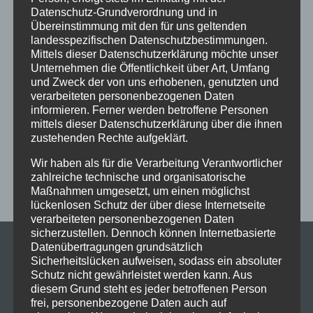
Ferien
Ferienprogramm
Fitness
Fitnessprogramm
Datenschutz-Grundverordnung und in
Übereinstimmung mit den für uns geltenden
Fortgeschrittene
Gesellschaftstanz
Immenstadt
landesspezifischen Datenschutzbestimmungen.
im Schloss
Jive
Jugendliche
online
Paartanz
Mittels dieser Datenschutzerklärung möchte unser
Unternehmen die Öffentlichkeit über Art, Umfang
Schaut hin!
Schloss Immenstadt
Silvester
und Zweck der von uns erhobenen, genutzten und
verarbeiteten personenbezogenen Daten
Sommerferien
Streetdance
tanzen
Tanzen lernen
informieren. Ferner werden betroffene Personen
Tanzkurs
Tanzpause
Tanzschule
Tanzschulfamilie
mittels dieser Datenschutzerklärung über die ihnen
zustehenden Rechte aufgeklärt.
Training
Weihnachten
Workout
Workshop
Wir haben als für die Verarbeitung Verantwortlicher
Workshop tanzen
Zumba
Zumba Kurs
Übungsabend
zahlreiche technische und organisatorische
Maßnahmen umgesetzt, um einen möglichst
lückenlosen Schutz der über diese Internetseite
verarbeiteten personenbezogenen Daten
sicherzustellen. Dennoch können Internetbasierte
Datenübertragungen grundsätzlich
Sicherheitslücken aufweisen, sodass ein absoluter
Schutz nicht gewährleistet werden kann. Aus
diesem Grund steht es jeder betroffenen Person
frei, personenbezogene Daten auch auf