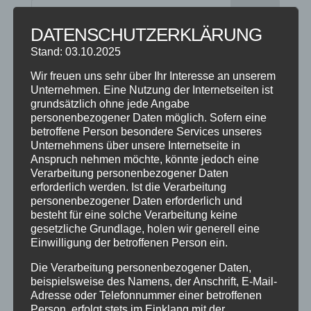
DATENSCHUTZERKLÄRUNG
Stand: 03.10.2025
NEUESTE BEITRÄGE
Wir freuen uns sehr über Ihr Interesse an unserem
SCHNUPPERTAG 2026
Unternehmen. Eine Nutzung der Internetseiten ist
Abschlussball 2026
grundsätzlich ohne jede Angabe
personenbezogener Daten möglich. Sofern eine
WEIHNACHTSFERIEN
betroffene Person besondere Services unseres
Unternehmens über unsere Internetseite in
Anspruch nehmen möchte, könnte jedoch eine
KATEGORIEN
Verarbeitung personenbezogener Daten
Kategorien
erforderlich werden. Ist die Verarbeitung
personenbezogener Daten erforderlich und
besteht für eine solche Verarbeitung keine
SCHLAGWÖRTER
gesetzliche Grundlage, holen wir generell eine
Einwilligung der betroffenen Person ein.
2023
2024
Allgäu
Anfängerkurs
Boogie
Die Verarbeitung personenbezogener Daten,
Charity
cool
Corona
Coronavirus
Dance
beispielsweise des Namens, der Anschrift, E-Mail-
dancing
Deine Tanzschule
Einsteigerkurs
Event
Adresse oder Telefonnummer einer betroffenen
Person, erfolgt stets im Einklang mit der