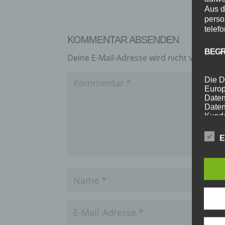
Aus d
perso
telef
KOMMENTAR ABSENDEN
BEGR
Deine E-Mail-Adresse wird nicht veröffentl
Die D
Europ
Daten
Daten
Kunde
dies 
Begrif
E
Wir v
folge
A) P