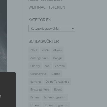
WEIHNACHTSFERIEN
KATEGORIEN
Kategorien
SCHLAGWÖRTER
2023
2024
Allgäu
Anfängerkurs
Boogie
Charity
cool
Corona
Coronavirus
Dance
dancing
Deine Tanzschule
Einsteigerkurs
Event
e
Ferien
Ferienprogramm
Fitness
Fitnessprogramm