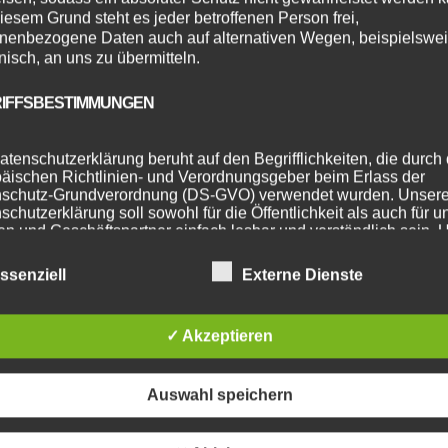
iesem Grund steht es jeder betroffenen Person frei,
nenbezogene Daten auch auf alternativen Wegen, beispielswe
onisch, an uns zu übermitteln.
IFFSBESTIMMUNGEN
icht.
Erforderliche Felder sind mit
*
markiert
atenschutzerklärung beruht auf den Begrifflichkeiten, die durch
äischen Richtlinien- und Verordnungsgeber beim Erlass der
schutz-Grundverordnung (DS-GVO) verwendet wurden. Unser
schutzerklärung soll sowohl für die Öffentlichkeit als auch für u
n und Geschäftspartner einfach lesbar und verständlich sein.
zu gewährleisten, möchten wir vorab die verwendeten
flichkeiten erläutern.
ssenziell
Externe Dienste
erwenden in dieser Datenschutzerklärung unter anderem die
nden Begriffe:
✓ Akzeptieren
Auswahl speichern
ERSONENBEZOGENE DATEN