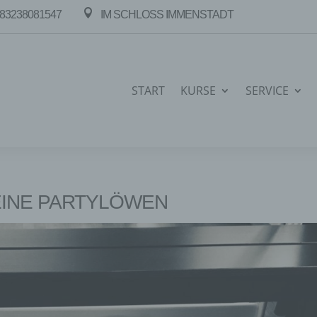

83238081547
IM SCHLOSS IMMENSTADT
START
KURSE
SERVICE
EINE PARTYLÖWEN