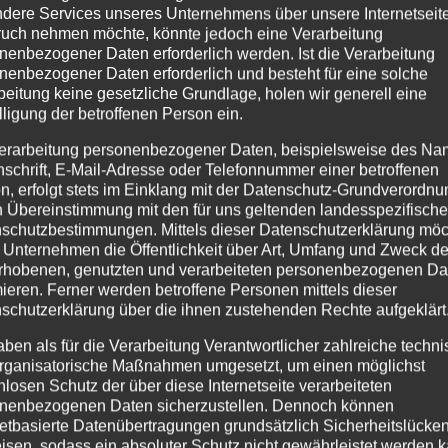
dere Services unseres Unternehmens über unsere Internetseite
er Tanzschule mittleres bis großes Klamotenchaos – nicht 
uch nehmen möchte, könnte jedoch eine Verarbeitung
s…
nenbezogener Daten erforderlich werden. Ist die Verarbeitung
7jährigen vor jeder Stunde von den Kids selbst ausgesproch
nenbezogener Daten erforderlich und besteht für eine solche
beitung keine gesetzliche Grundlage, holen wir generell eine
iele mal eine Scheibe davon abschneiden.
lligung der betroffenen Person ein.
erarbeitung personenbezogener Daten, beispielsweise des Na
nschrift, E-Mail-Adresse oder Telefonnummer einer betroffenen
Kids mal ausprobieren möchtet bieten wir Euch für Eure Ki
n, erfolgt stets im Einklang mit der Datenschutz-Grundverordnu
rmonat“
zum Ausprobieren an.
n Übereinstimmung mit den für uns geltenden landesspezifisch
schutzbestimmungen. Mittels dieser Datenschutzerklärung mö
 Unternehmen die Öffentlichkeit über Art, Umfang und Zweck de
rhobenen, genutzten und verarbeiteten personenbezogenen Da
mieren. Ferner werden betroffene Personen mittels dieser
schutzerklärung über die ihnen zustehenden Rechte aufgeklärt
aben als für die Verarbeitung Verantwortlicher zahlreiche techn
rganisatorische Maßnahmen umgesetzt, um einen möglichst
nlosen Schutz der über diese Internetseite verarbeiteten
nenbezogenen Daten sicherzustellen. Dennoch können
oder unserem
YouTubeKanal
netbasierte Datenübertragungen grundsätzlich Sicherheitslücke
isen, sodass ein absoluter Schutz nicht gewährleistet werden k