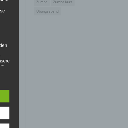
Zumba
Zumba Kurs
ise
Übungsabend
 den
e
nsere
 Um