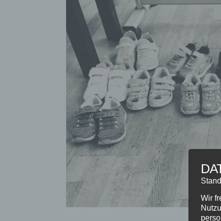
DA
Stand
Wir f
Nutzu
perso