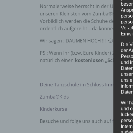
beson
Normalerweise herrscht in der Umkleide d
Anspr
unseren Kleinsten vom Zumba®Kids Kur
perso
Vorbildlich werden die Schuhe der 4 bis 
perso
Verar
ordentlich aufgereiht – da können sich v
Einwi
Wir sagen : DAUMEN HOCH !!! 🙂
Die V
der A
PS : Wenn Ihr (bzw. Eure Kinder) Zumba®
Perso
natürlich einen
kostenlosen „Schnuppe
und i
Daten
unser
uns e
Deine Tanzschule im Schloss Immenstadt
infor
Daten
Zumba®Kids
Wir h
Kinderkurse
und o
lücke
perso
Besuche und folge uns auch auf
facebook
Inter
aufwe