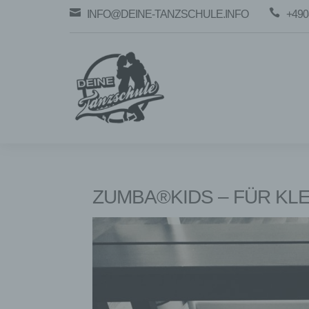


INFO@DEINE-TANZSCHULE.INFO
+490
ZUMBA®KIDS – FÜR KL