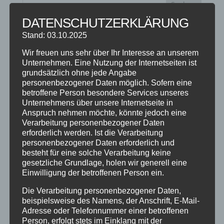
DATENSCHUTZERKLÄRUNG
NEUESTE BEITRÄGE
Stand: 03.10.2025
SCHNUPPERTAG 2026
Wir freuen uns sehr über Ihr Interesse an unserem
Unternehmen. Eine Nutzung der Internetseiten ist
Abschlussball 2026
grundsätzlich ohne jede Angabe
WEIHNACHTSFERIEN
personenbezogener Daten möglich. Sofern eine
betroffene Person besondere Services unseres
Unternehmens über unsere Internetseite in
KATEGORIEN
Anspruch nehmen möchte, könnte jedoch eine
Verarbeitung personenbezogener Daten
Kategorien
erforderlich werden. Ist die Verarbeitung
personenbezogener Daten erforderlich und
besteht für eine solche Verarbeitung keine
SCHLAGWÖRTER
gesetzliche Grundlage, holen wir generell eine
Einwilligung der betroffenen Person ein.
2023
2024
Allgäu
Anfängerkurs
Boogie
Charity
cool
Corona
Coronavirus
Dance
Die Verarbeitung personenbezogener Daten,
beispielsweise des Namens, der Anschrift, E-Mail-
dancing
Deine Tanzschule
Einsteigerkurs
Event
Adresse oder Telefonnummer einer betroffenen
Person, erfolgt stets im Einklang mit der
Ferien
Ferienprogramm
Fitness
Fitnessprogramm