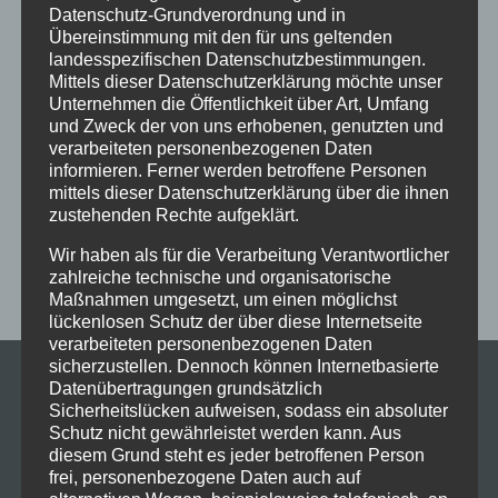
Datenschutz-Grundverordnung und in
Fortgeschrittene
Gesellschaftstanz
Immenstadt
Übereinstimmung mit den für uns geltenden
landesspezifischen Datenschutzbestimmungen.
im Schloss
Jive
Jugendliche
online
Paartanz
Mittels dieser Datenschutzerklärung möchte unser
Unternehmen die Öffentlichkeit über Art, Umfang
Schaut hin!
Schloss Immenstadt
Silvester
und Zweck der von uns erhobenen, genutzten und
Sommerferien
Streetdance
tanzen
Tanzen lernen
verarbeiteten personenbezogenen Daten
informieren. Ferner werden betroffene Personen
Tanzkurs
Tanzpause
Tanzschule
Tanzschulfamilie
mittels dieser Datenschutzerklärung über die ihnen
zustehenden Rechte aufgeklärt.
Training
Weihnachten
Workout
Workshop
Workshop tanzen
Zumba
Zumba Kurs
Übungsabend
Wir haben als für die Verarbeitung Verantwortlicher
zahlreiche technische und organisatorische
Maßnahmen umgesetzt, um einen möglichst
lückenlosen Schutz der über diese Internetseite
verarbeiteten personenbezogenen Daten
sicherzustellen. Dennoch können Internetbasierte
Datenübertragungen grundsätzlich
Sicherheitslücken aufweisen, sodass ein absoluter
Schutz nicht gewährleistet werden kann. Aus
diesem Grund steht es jeder betroffenen Person
frei, personenbezogene Daten auch auf