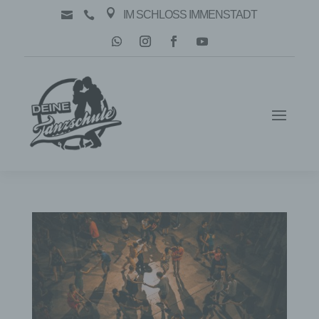

IM SCHLOSS IMMENSTADT

