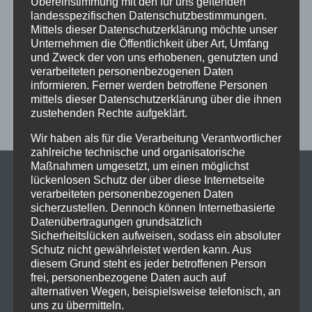
Übereinstimmung mit den für uns geltenden
Schaut hin!
Schloss Immenstadt
Silvester
landesspezifischen Datenschutzbestimmungen.
Sommerferien
Streetdance
tanzen
Tanzen lernen
Mittels dieser Datenschutzerklärung möchte unser
Unternehmen die Öffentlichkeit über Art, Umfang
Tanzkurs
Tanzpause
Tanzschule
Tanzschulfamilie
und Zweck der von uns erhobenen, genutzten und
verarbeiteten personenbezogenen Daten
Training
Weihnachten
Workout
Workshop
informieren. Ferner werden betroffene Personen
Workshop tanzen
Zumba
Zumba Kurs
Übungsabend
mittels dieser Datenschutzerklärung über die ihnen
zustehenden Rechte aufgeklärt.
Wir haben als für die Verarbeitung Verantwortlicher
zahlreiche technische und organisatorische
Maßnahmen umgesetzt, um einen möglichst
lückenlosen Schutz der über diese Internetseite
verarbeiteten personenbezogenen Daten
sicherzustellen. Dennoch können Internetbasierte
Datenübertragungen grundsätzlich
Sicherheitslücken aufweisen, sodass ein absoluter
Schutz nicht gewährleistet werden kann. Aus
diesem Grund steht es jeder betroffenen Person
frei, personenbezogene Daten auch auf
alternativen Wegen, beispielsweise telefonisch, an
uns zu übermitteln.