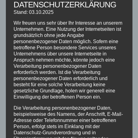
DATENSCHUTZERKLÄRUNG
SCHNUPPERTAG 2026
Stand: 03.10.2025
Abschlussball 2026
Wir freuen uns sehr über Ihr Interesse an unserem
WEIHNACHTSFERIEN
Unternehmen. Eine Nutzung der Internetseiten ist
grundsätzlich ohne jede Angabe
KATEGORIEN
personenbezogener Daten möglich. Sofern eine
betroffene Person besondere Services unseres
Kategorien
Unternehmens über unsere Internetseite in
Anspruch nehmen möchte, könnte jedoch eine
Verarbeitung personenbezogener Daten
SCHLAGWÖRTER
erforderlich werden. Ist die Verarbeitung
personenbezogener Daten erforderlich und
2023
2024
Allgäu
Anfängerkurs
Boogie
besteht für eine solche Verarbeitung keine
Charity
cool
Corona
Coronavirus
Dance
gesetzliche Grundlage, holen wir generell eine
Einwilligung der betroffenen Person ein.
dancing
Deine Tanzschule
Einsteigerkurs
Event
Die Verarbeitung personenbezogener Daten,
Ferien
Ferienprogramm
Fitness
Fitnessprogramm
beispielsweise des Namens, der Anschrift, E-Mail-
Fortgeschrittene
Gesellschaftstanz
Immenstadt
Adresse oder Telefonnummer einer betroffenen
Person, erfolgt stets im Einklang mit der
im Schloss
Jive
Jugendliche
online
Paartanz
Datenschutz-Grundverordnung und in