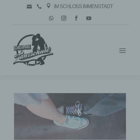

IM SCHLOSS IMMENSTADT

