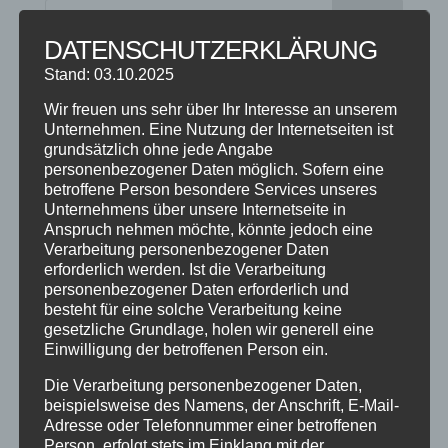
DATENSCHUTZERKLÄRUNG
Stand: 03.10.2025
NEUESTE BEITRÄGE
Wir freuen uns sehr über Ihr Interesse an unserem
SCHNUPPERTAG 2026
Unternehmen. Eine Nutzung der Internetseiten ist
Abschlussball 2026
grundsätzlich ohne jede Angabe
personenbezogener Daten möglich. Sofern eine
WEIHNACHTSFERIEN
betroffene Person besondere Services unseres
Unternehmens über unsere Internetseite in
Anspruch nehmen möchte, könnte jedoch eine
KATEGORIEN
Verarbeitung personenbezogener Daten
Kategorien
erforderlich werden. Ist die Verarbeitung
personenbezogener Daten erforderlich und
besteht für eine solche Verarbeitung keine
SCHLAGWÖRTER
gesetzliche Grundlage, holen wir generell eine
Einwilligung der betroffenen Person ein.
2023
2024
Allgäu
Anfängerkurs
Boogie
Die Verarbeitung personenbezogener Daten,
Charity
cool
Corona
Coronavirus
Dance
beispielsweise des Namens, der Anschrift, E-Mail-
dancing
Deine Tanzschule
Einsteigerkurs
Event
Adresse oder Telefonnummer einer betroffenen
Person, erfolgt stets im Einklang mit der