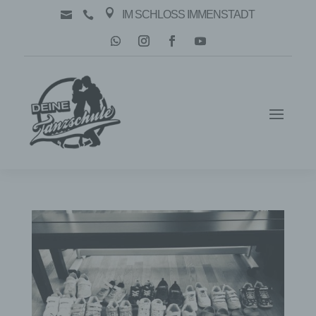

IM SCHLOSS IMMENSTADT

