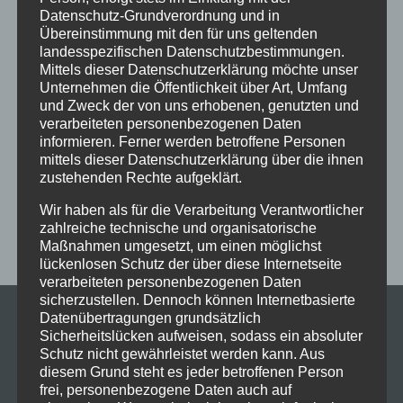
Ferien
Ferienprogramm
Fitness
Fitnessprogramm
Datenschutz-Grundverordnung und in
Übereinstimmung mit den für uns geltenden
Fortgeschrittene
Gesellschaftstanz
Immenstadt
landesspezifischen Datenschutzbestimmungen.
im Schloss
Jive
Jugendliche
online
Paartanz
Mittels dieser Datenschutzerklärung möchte unser
Unternehmen die Öffentlichkeit über Art, Umfang
Schaut hin!
Schloss Immenstadt
Silvester
und Zweck der von uns erhobenen, genutzten und
verarbeiteten personenbezogenen Daten
Sommerferien
Streetdance
tanzen
Tanzen lernen
informieren. Ferner werden betroffene Personen
Tanzkurs
Tanzpause
Tanzschule
Tanzschulfamilie
mittels dieser Datenschutzerklärung über die ihnen
zustehenden Rechte aufgeklärt.
Training
Weihnachten
Workout
Workshop
Wir haben als für die Verarbeitung Verantwortlicher
Workshop tanzen
Zumba
Zumba Kurs
Übungsabend
zahlreiche technische und organisatorische
Maßnahmen umgesetzt, um einen möglichst
lückenlosen Schutz der über diese Internetseite
verarbeiteten personenbezogenen Daten
sicherzustellen. Dennoch können Internetbasierte
Datenübertragungen grundsätzlich
Sicherheitslücken aufweisen, sodass ein absoluter
Schutz nicht gewährleistet werden kann. Aus
diesem Grund steht es jeder betroffenen Person
frei, personenbezogene Daten auch auf