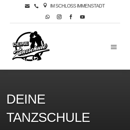

IM SCHLOSS IMMENSTADT


DEINE
TANZSCHULE