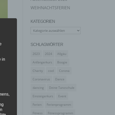
WEIHNACHTSFERIEN
KATEGORIEN
Kategorien
e
SCHLAGWÖRTER
2023
2024
Allgäu
 in
Anfängerkurs
Boogie
Charity
cool
Corona
Coronavirus
Dance
dancing
Deine Tanzschule
mens,
Einsteigerkurs
Event
ng
Ferien
Ferienprogramm
en
Fitness
Fitnessprogramm
chte