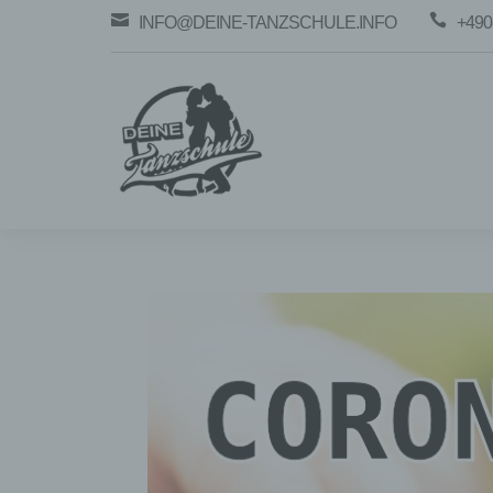


INFO@DEINE-TANZSCHULE.INFO
+490