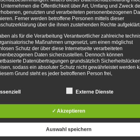
 Unternehmen die Öffentlichkeit über Art, Umfang und Zweck de
rhobenen, genutzten und verarbeiteten personenbezogenen Da
mieren. Ferner werden betroffene Personen mittels dieser
schutzerklärung über die ihnen zustehenden Rechte aufgeklärt
aben als für die Verarbeitung Verantwortlicher zahlreiche techn
rganisatorische Maßnahmen umgesetzt, um einen möglichst
nlosen Schutz der über diese Internetseite verarbeiteten
nenbezogenen Daten sicherzustellen. Dennoch können
netbasierte Datenübertragungen grundsätzlich Sicherheitslücke
isen, sodass ein absoluter Schutz nicht gewährleistet werden k
iesem Grund steht es jeder betroffenen Person frei,
nenbezogene Daten auch auf alternativen Wegen, beispielswe
onisch, an uns zu übermitteln.
ssenziell
Externe Dienste
IFFSBESTIMMUNGEN
✓ Akzeptieren
atenschutzerklärung beruht auf den Begrifflichkeiten, die durch
äischen Richtlinien- und Verordnungsgeber beim Erlass der
schutz-Grundverordnung (DS-GVO) verwendet wurden. Unser
Auswahl speichern
schutzerklärung soll sowohl für die Öffentlichkeit als auch für u
n und Geschäftspartner einfach lesbar und verständlich sein.