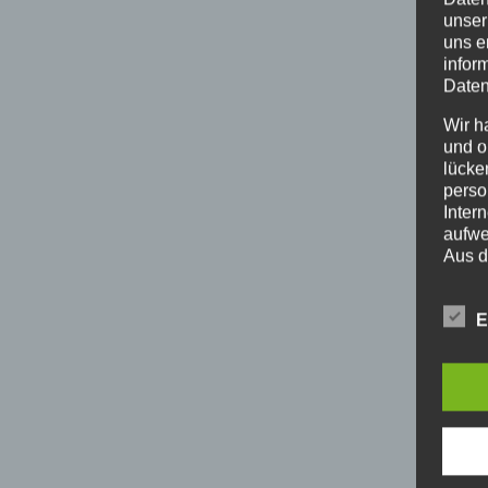
unser
uns e
infor
Daten
Wir h
und o
lücke
perso
Inter
aufwe
Aus d
perso
telef
E
BEGR
Die D
Europ
Daten
Daten
Kunde