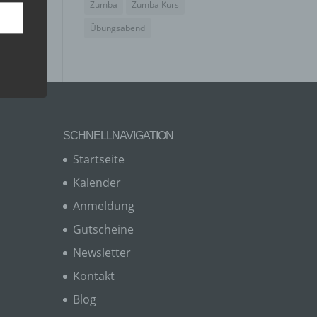
Zumba
Zumba Kurs
Übungsabend
SCHNELLNAVIGATION
Startseite
Kalender
Anmeldung
er, zu
en
Gutscheine
en,
Newsletter
Kontakt
Blog