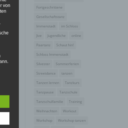
r von
Fortgeschrittene
ten
Gesellschaftstanz
.
Immenstadt
im Schloss
ische
Jive
Jugendliche
online
Paartanz
Schaut hin!
Schloss Immenstadt
n
ann.
Silvester
Sommerferien
ise
Streetdance
tanzen
Tanzen lernen
Tanzkurs
Tanzpause
Tanzschule
Tanzschulfamilie
Training
 den
Weihnachten
Workout
e
Workshop
Workshop tanzen
nsere
 Um