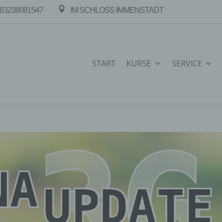

83238081547
IM SCHLOSS IMMENSTADT
START
KURSE
SERVICE