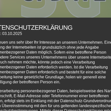
TENSCHUTZERKLÄRUNG
: 03.10.2025
reuen uns sehr über Ihr Interesse an unserem Unternehmen. Ein
ng der Internetseiten ist grundsätzlich ohne jede Angabe
nenbezogener Daten möglich. Sofern eine betroffene Person
dere Services unseres Unternehmens über unsere Internetseite
uch nehmen möchte, könnte jedoch eine Verarbeitung
nenbezogener Daten erforderlich werden. Ist die Verarbeitung
nenbezogener Daten erforderlich und besteht für eine solche
beitung keine gesetzliche Grundlage, holen wir generell eine
sskurse
,
Info
,
Jugendkurse
,
Kinderkurse
,
Online
,
Tanzkurse
lligung der betroffenen Person ein.
erarbeitung personenbezogener Daten, beispielsweise des Na
de der Tanzschule, seit diesem Wochenende gibt es
nschrift, E-Mail-Adresse oder Telefonnummer einer betroffenen
flicht mehr und die Regierung setzt auf die
n, erfolgt stets im Einklang mit der Datenschutz-Grundverordnu
nternehmen. Zum Schutz unserer Kunden und...
n Übereinstimmung mit den für uns geltenden landesspezifisch
schutzbestimmungen. Mittels dieser Datenschutzerklärung mö