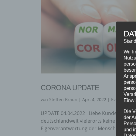
DA
Stand
Wir f
Nutzu
perso
beson
Anspr
perso
CORONA UPDATE
perso
Verar
von
Steffen Braun
|
Apr. 4, 2022
|
Event
,
Fitne
Einwi
Die V
UPDATE 04.04.2022 Liebe Kunden & Freun
der A
deutschlandweit vielerorts keine Maskenp
Perso
Eigenverantwortung der Menschen und U
und i
Daten