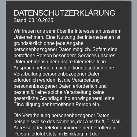
DATENSCHUTZERKLÄRUNG
NEUESTE BEITRÄGE
Stand: 03.10.2025
SCHNUPPERTAG 2026
Wir freuen uns sehr über Ihr Interesse an unserem
Abschlussball 2026
Unternehmen. Eine Nutzung der Internetseiten ist
grundsätzlich ohne jede Angabe
WEIHNACHTSFERIEN
personenbezogener Daten möglich. Sofern eine
betroffene Person besondere Services unseres
Unternehmens über unsere Internetseite in
KATEGORIEN
Anspruch nehmen möchte, könnte jedoch eine
Kategorien
Verarbeitung personenbezogener Daten
erforderlich werden. Ist die Verarbeitung
personenbezogener Daten erforderlich und
SCHLAGWÖRTER
besteht für eine solche Verarbeitung keine
gesetzliche Grundlage, holen wir generell eine
2023
2024
Allgäu
Anfängerkurs
Boogie
Einwilligung der betroffenen Person ein.
Charity
cool
Corona
Coronavirus
Dance
Die Verarbeitung personenbezogener Daten,
beispielsweise des Namens, der Anschrift, E-Mail-
dancing
Deine Tanzschule
Einsteigerkurs
Event
Adresse oder Telefonnummer einer betroffenen
Ferien
Ferienprogramm
Fitness
Fitnessprogramm
Person, erfolgt stets im Einklang mit der