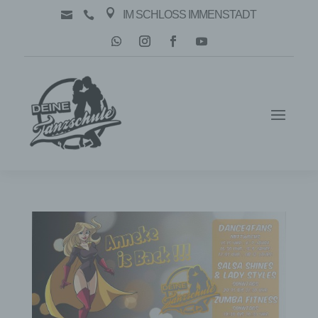

IM SCHLOSS IMMENSTADT

