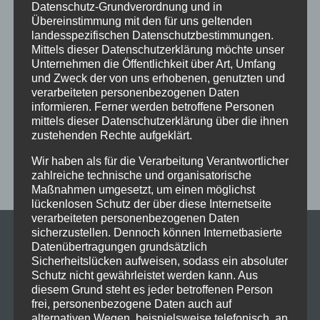
Datenschutz-Grundverordnung und in
Fortgeschrittene
Gesellschaftstanz
Immenstadt
Übereinstimmung mit den für uns geltenden
landesspezifischen Datenschutzbestimmungen.
im Schloss
Jive
Jugendliche
online
Paartanz
Mittels dieser Datenschutzerklärung möchte unser
Schaut hin!
Schloss Immenstadt
Silvester
Unternehmen die Öffentlichkeit über Art, Umfang
und Zweck der von uns erhobenen, genutzten und
Sommerferien
Streetdance
tanzen
Tanzen lernen
verarbeiteten personenbezogenen Daten
informieren. Ferner werden betroffene Personen
Tanzkurs
Tanzpause
Tanzschule
Tanzschulfamilie
mittels dieser Datenschutzerklärung über die ihnen
Training
Weihnachten
Workout
Workshop
zustehenden Rechte aufgeklärt.
Workshop tanzen
Zumba
Zumba Kurs
Übungsabend
Wir haben als für die Verarbeitung Verantwortlicher
zahlreiche technische und organisatorische
Maßnahmen umgesetzt, um einen möglichst
lückenlosen Schutz der über diese Internetseite
verarbeiteten personenbezogenen Daten
sicherzustellen. Dennoch können Internetbasierte
Datenübertragungen grundsätzlich
Sicherheitslücken aufweisen, sodass ein absoluter
Schutz nicht gewährleistet werden kann. Aus
diesem Grund steht es jeder betroffenen Person
frei, personenbezogene Daten auch auf
alternativen Wegen, beispielsweise telefonisch, an