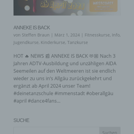
ANNEKE IS BACK
von
Steffen Braun
|
März 1, 2024
|
Fitnesskurse
,
Info
,
Jugendkurse
,
Kinderkurse
,
Tanzkurse
HOT 🔥 NEWS 📰 ANNEKE IS BACK 🫶🏼 Nach 3
Jahren ADTV-Ausbildung und unzähligen AIDA
Seemeilen auf den Weltmeeren ist sie endlich
wieder zu uns in‘s Allgäu zurückgekehrt und
ergänzt ab April 2024 unser Team!
#deinetanzschule #immenstadt #oberallgäu
#april #dance4fans...
SUCHE