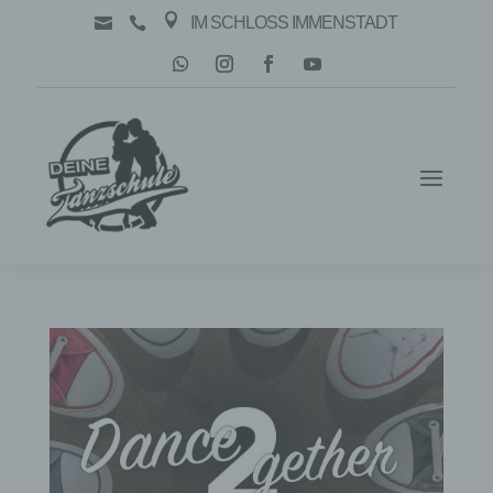

IM SCHLOSS IMMENSTADT

