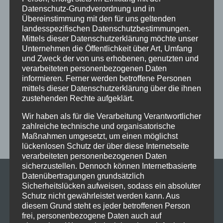
Ferien
Ferienprogramm
Fitness
Fitnessprogramm
Datenschutz-Grundverordnung und in
Übereinstimmung mit den für uns geltenden
Fortgeschrittene
Gesellschaftstanz
Immenstadt
landesspezifischen Datenschutzbestimmungen.
im Schloss
Jive
Jugendliche
online
Paartanz
Mittels dieser Datenschutzerklärung möchte unser
Unternehmen die Öffentlichkeit über Art, Umfang
Schaut hin!
Schloss Immenstadt
Silvester
und Zweck der von uns erhobenen, genutzten und
verarbeiteten personenbezogenen Daten
Sommerferien
Streetdance
tanzen
Tanzen lernen
informieren. Ferner werden betroffene Personen
Tanzkurs
Tanzpause
Tanzschule
Tanzschulfamilie
mittels dieser Datenschutzerklärung über die ihnen
zustehenden Rechte aufgeklärt.
Training
Weihnachten
Workout
Workshop
Wir haben als für die Verarbeitung Verantwortlicher
Workshop tanzen
Zumba
Zumba Kurs
Übungsabend
zahlreiche technische und organisatorische
Maßnahmen umgesetzt, um einen möglichst
lückenlosen Schutz der über diese Internetseite
verarbeiteten personenbezogenen Daten
sicherzustellen. Dennoch können Internetbasierte
Datenübertragungen grundsätzlich
Sicherheitslücken aufweisen, sodass ein absoluter
Schutz nicht gewährleistet werden kann. Aus
diesem Grund steht es jeder betroffenen Person
frei, personenbezogene Daten auch auf