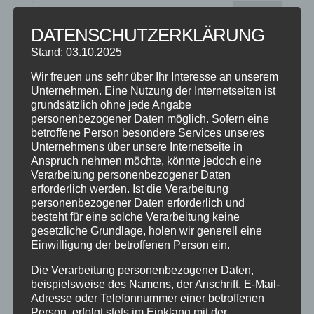
DATENSCHUTZERKLÄRUNG
Stand: 03.10.2025
NEUESTE BEITRÄGE
Wir freuen uns sehr über Ihr Interesse an unserem
SCHNUPPERTAG 2026
Unternehmen. Eine Nutzung der Internetseiten ist
Abschlussball 2026
grundsätzlich ohne jede Angabe
personenbezogener Daten möglich. Sofern eine
WEIHNACHTSFERIEN
betroffene Person besondere Services unseres
Unternehmens über unsere Internetseite in
Anspruch nehmen möchte, könnte jedoch eine
KATEGORIEN
Verarbeitung personenbezogener Daten
Kategorien
erforderlich werden. Ist die Verarbeitung
personenbezogener Daten erforderlich und
besteht für eine solche Verarbeitung keine
SCHLAGWÖRTER
gesetzliche Grundlage, holen wir generell eine
Einwilligung der betroffenen Person ein.
2023
2024
Allgäu
Anfängerkurs
Boogie
Die Verarbeitung personenbezogener Daten,
Charity
cool
Corona
Coronavirus
Dance
beispielsweise des Namens, der Anschrift, E-Mail-
Adresse oder Telefonnummer einer betroffenen
dancing
Deine Tanzschule
Einsteigerkurs
Event
Person, erfolgt stets im Einklang mit der