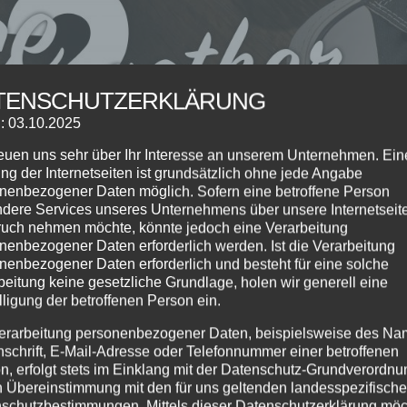
TENSCHUTZERKLÄRUNG
: 03.10.2025
reuen uns sehr über Ihr Interesse an unserem Unternehmen. Ein
ng der Internetseiten ist grundsätzlich ohne jede Angabe
nenbezogener Daten möglich. Sofern eine betroffene Person
dere Services unseres Unternehmens über unsere Internetseite
uch nehmen möchte, könnte jedoch eine Verarbeitung
nenbezogener Daten erforderlich werden. Ist die Verarbeitung
nenbezogener Daten erforderlich und besteht für eine solche
beitung keine gesetzliche Grundlage, holen wir generell eine
lligung der betroffenen Person ein.
sskurse
,
Jugendkurse
,
Kinderkurse
,
Online
,
Tanzkurse
erarbeitung personenbezogener Daten, beispielsweise des Na
nschrift, E-Mail-Adresse oder Telefonnummer einer betroffenen
ehr, Euch heute ein grossartiges neues Projekt vorstellen z
n, erfolgt stets im Einklang mit der Datenschutz-Grundverordnu
itstitel haben sich drei Tanzschulen zusammengeschlossen
n Übereinstimmung mit den für uns geltenden landesspezifisch
es auch ein bisschen...
schutzbestimmungen. Mittels dieser Datenschutzerklärung mö