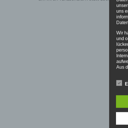
unser
uns e
infor
Daten
Wir h
und o
lücke
perso
Inter
aufwe
Aus d
perso
telef
E
BEGR
Die D
Europ
Daten
Daten
Kunde