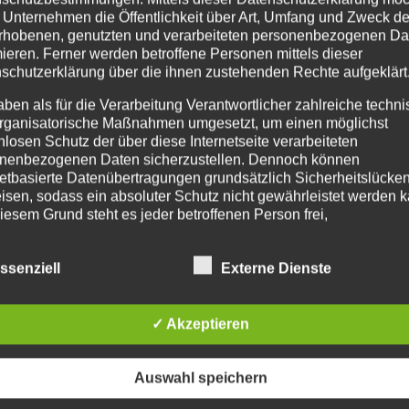
 Unternehmen die Öffentlichkeit über Art, Umfang und Zweck de
rhobenen, genutzten und verarbeiteten personenbezogenen Da
mieren. Ferner werden betroffene Personen mittels dieser
schutzerklärung über die ihnen zustehenden Rechte aufgeklärt
aben als für die Verarbeitung Verantwortlicher zahlreiche techn
rganisatorische Maßnahmen umgesetzt, um einen möglichst
nlosen Schutz der über diese Internetseite verarbeiteten
nenbezogenen Daten sicherzustellen. Dennoch können
netbasierte Datenübertragungen grundsätzlich Sicherheitslücke
isen, sodass ein absoluter Schutz nicht gewährleistet werden k
iesem Grund steht es jeder betroffenen Person frei,
nenbezogene Daten auch auf alternativen Wegen, beispielswe
onisch, an uns zu übermitteln.
ssenziell
Externe Dienste
IFFSBESTIMMUNGEN
✓ Akzeptieren
atenschutzerklärung beruht auf den Begrifflichkeiten, die durch
äischen Richtlinien- und Verordnungsgeber beim Erlass der
schutz-Grundverordnung (DS-GVO) verwendet wurden. Unser
Auswahl speichern
schutzerklärung soll sowohl für die Öffentlichkeit als auch für u
n und Geschäftspartner einfach lesbar und verständlich sein.