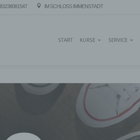

83238081547
IM SCHLOSS IMMENSTADT
START
KURSE
SERVICE