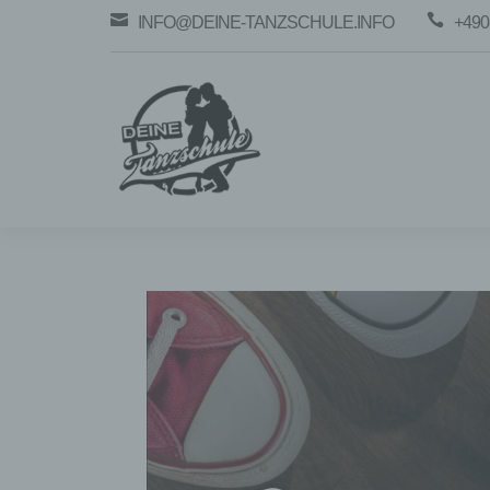


INFO@DEINE-TANZSCHULE.INFO
+490