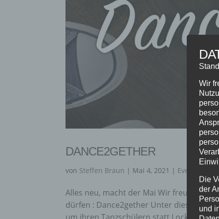
DA
Stand
Wir f
Nutzu
perso
beson
Anspr
perso
perso
DANCE2GETHER
Verar
Einwi
von
Steffen Braun
|
Mai 4, 2021
|
Event
,
Fitne
Die V
der A
Alles neu, macht der Mai Wir freuen uns s
Perso
dürfen : Dance2gether Unter diesem Arbe
und i
um ihren Tanzschülern statt Lockdown-Blu
Daten