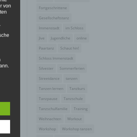
r von
Fortgeschrittene
ten
Gesellschaftstanz
.
Immenstadt
im Schloss
ische
Jive
Jugendliche
online
Paartanz
Schaut hin!
Schloss Immenstadt
n
ann.
Silvester
Sommerferien
ise
Streetdance
tanzen
Tanzen lernen
Tanzkurs
Tanzpause
Tanzschule
Tanzschulfamilie
Training
 den
Weihnachten
Workout
e
Workshop
Workshop tanzen
nsere
 Um