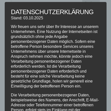
DATENSCHUTZERKLÄRUNG
NEUESTE BEITRÄGE
Stand: 03.10.2025
SCHNUPPERTAG 2026
Wir freuen uns sehr über Ihr Interesse an unserem
Unternehmen. Eine Nutzung der Internetseiten ist
Abschlussball 2026
grundsätzlich ohne jede Angabe
personenbezogener Daten möglich. Sofern eine
WEIHNACHTSFERIEN
betroffene Person besondere Services unseres
Unternehmens über unsere Internetseite in
KATEGORIEN
Anspruch nehmen möchte, könnte jedoch eine
Verarbeitung personenbezogener Daten
Kategorien
erforderlich werden. Ist die Verarbeitung
personenbezogener Daten erforderlich und
besteht für eine solche Verarbeitung keine
SCHLAGWÖRTER
gesetzliche Grundlage, holen wir generell eine
Einwilligung der betroffenen Person ein.
2023
2024
Allgäu
Anfängerkurs
Boogie
Die Verarbeitung personenbezogener Daten,
Charity
cool
Corona
Coronavirus
Dance
beispielsweise des Namens, der Anschrift, E-Mail-
dancing
Deine Tanzschule
Einsteigerkurs
Event
Adresse oder Telefonnummer einer betroffenen
Person, erfolgt stets im Einklang mit der