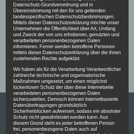
Ferien
Ferienprogramm
Fitness
Fitnessprogramm
Datenschutz-Grundverordnung und in
Fortgeschrittene
Gesellschaftstanz
Immenstadt
Übereinstimmung mit den für uns geltenden
landesspezifischen Datenschutzbestimmungen.
im Schloss
Jive
Jugendliche
online
Paartanz
Mittels dieser Datenschutzerklärung möchte unser
Unternehmen die Öffentlichkeit über Art, Umfang
Schaut hin!
Schloss Immenstadt
Silvester
und Zweck der von uns erhobenen, genutzten und
Sommerferien
Streetdance
tanzen
Tanzen lernen
verarbeiteten personenbezogenen Daten
informieren. Ferner werden betroffene Personen
Tanzkurs
Tanzpause
Tanzschule
Tanzschulfamilie
mittels dieser Datenschutzerklärung über die ihnen
zustehenden Rechte aufgeklärt.
Training
Weihnachten
Workout
Workshop
Wir haben als für die Verarbeitung Verantwortlicher
Workshop tanzen
Zumba
Zumba Kurs
Übungsabend
zahlreiche technische und organisatorische
Maßnahmen umgesetzt, um einen möglichst
lückenlosen Schutz der über diese Internetseite
verarbeiteten personenbezogenen Daten
sicherzustellen. Dennoch können Internetbasierte
Datenübertragungen grundsätzlich
Sicherheitslücken aufweisen, sodass ein absoluter
Schutz nicht gewährleistet werden kann. Aus
diesem Grund steht es jeder betroffenen Person
frei, personenbezogene Daten auch auf