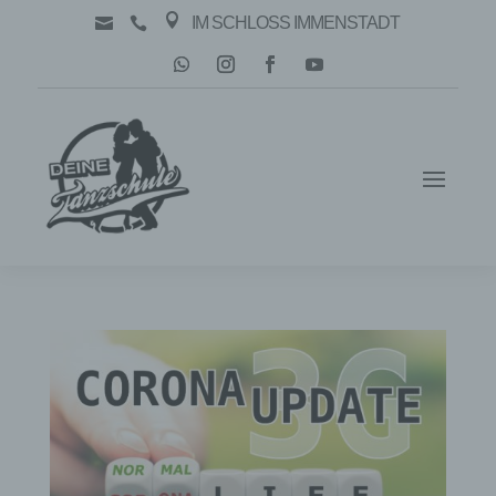

IM SCHLOSS IMMENSTADT

