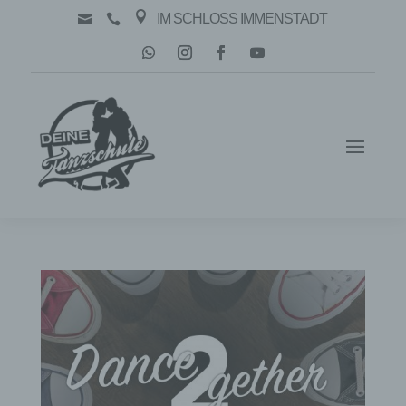

IM SCHLOSS IMMENSTADT

