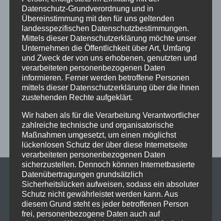
Ferien
Ferienprogramm
Fitness
Fitnessprogramm
Datenschutz-Grundverordnung und in
Übereinstimmung mit den für uns geltenden
Fortgeschrittene
Gesellschaftstanz
Immenstadt
landesspezifischen Datenschutzbestimmungen.
im Schloss
Jive
Jugendliche
online
Paartanz
Mittels dieser Datenschutzerklärung möchte unser
Unternehmen die Öffentlichkeit über Art, Umfang
Schaut hin!
Schloss Immenstadt
Silvester
und Zweck der von uns erhobenen, genutzten und
verarbeiteten personenbezogenen Daten
Sommerferien
Streetdance
tanzen
Tanzen lernen
informieren. Ferner werden betroffene Personen
Tanzkurs
Tanzpause
Tanzschule
Tanzschulfamilie
mittels dieser Datenschutzerklärung über die ihnen
zustehenden Rechte aufgeklärt.
Training
Weihnachten
Workout
Workshop
Wir haben als für die Verarbeitung Verantwortlicher
Workshop tanzen
Zumba
Zumba Kurs
Übungsabend
zahlreiche technische und organisatorische
Maßnahmen umgesetzt, um einen möglichst
lückenlosen Schutz der über diese Internetseite
verarbeiteten personenbezogenen Daten
sicherzustellen. Dennoch können Internetbasierte
Datenübertragungen grundsätzlich
Sicherheitslücken aufweisen, sodass ein absoluter
Schutz nicht gewährleistet werden kann. Aus
diesem Grund steht es jeder betroffenen Person
frei, personenbezogene Daten auch auf