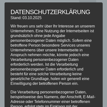
DATENSCHUTZERKLÄRUNG
Stand: 03.10.2025
NEUESTE BEITRÄGE
Wir freuen uns sehr über Ihr Interesse an unserem
SCHNUPPERTAG 2026
Unternehmen. Eine Nutzung der Internetseiten ist
Abschlussball 2026
grundsätzlich ohne jede Angabe
personenbezogener Daten möglich. Sofern eine
WEIHNACHTSFERIEN
betroffene Person besondere Services unseres
Unternehmens über unsere Internetseite in
Anspruch nehmen möchte, könnte jedoch eine
KATEGORIEN
Verarbeitung personenbezogener Daten
Kategorien
erforderlich werden. Ist die Verarbeitung
personenbezogener Daten erforderlich und
besteht für eine solche Verarbeitung keine
SCHLAGWÖRTER
gesetzliche Grundlage, holen wir generell eine
Einwilligung der betroffenen Person ein.
2023
2024
Allgäu
Anfängerkurs
Boogie
Die Verarbeitung personenbezogener Daten,
Charity
cool
Corona
Coronavirus
Dance
beispielsweise des Namens, der Anschrift, E-Mail-
Adresse oder Telefonnummer einer betroffenen
dancing
Deine Tanzschule
Einsteigerkurs
Event
Person, erfolgt stets im Einklang mit der