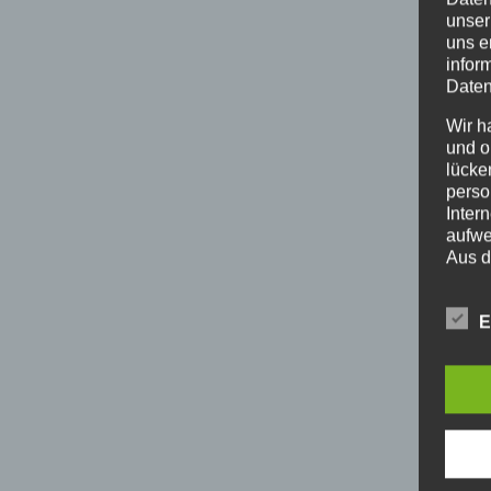
unser
uns e
infor
Daten
Wir h
und o
lücke
perso
Inter
aufwe
Aus d
perso
telef
E
BEGR
Die D
Europ
Daten
Daten
Kunde