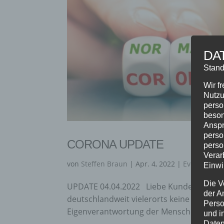
DA
Stand
Wir f
Nutzu
perso
beson
Anspr
perso
CORONA UPDATE
perso
Verar
von
Steffen Braun
|
Apr. 4, 2022
|
Event
,
Fitne
Einwi
Die V
UPDATE 04.04.2022 Liebe Kunden & Freun
der A
deutschlandweit vielerorts keine Maskenp
Perso
Eigenverantwortung der Menschen und U
und i
Daten