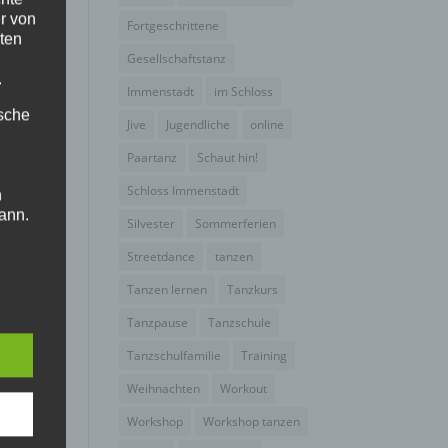
r von
Fortgeschrittene
ten
Gesellschaftstanz
.
Immenstadt
im Schloss
ische
Jive
Jugendliche
online
Paartanz
Schaut hin!
Schloss Immenstadt
n
ann.
Silvester
Sommerferien
ise
Streetdance
tanzen
Tanzen lernen
Tanzkurs
Tanzpause
Tanzschule
Tanzschulfamilie
Training
 den
Weihnachten
Workout
e
Workshop
Workshop tanzen
nsere
 Um