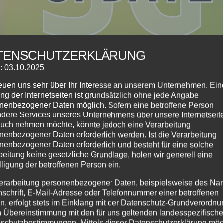
TENSCHUTZERKLÄRUNG
: 03.10.2025
reuen uns sehr über Ihr Interesse an unserem Unternehmen. Ein
ng der Internetseiten ist grundsätzlich ohne jede Angabe
nenbezogener Daten möglich. Sofern eine betroffene Person
dere Services unseres Unternehmens über unsere Internetseite
uch nehmen möchte, könnte jedoch eine Verarbeitung
nenbezogener Daten erforderlich werden. Ist die Verarbeitung
nenbezogener Daten erforderlich und besteht für eine solche
beitung keine gesetzliche Grundlage, holen wir generell eine
sskurse
,
Info
,
Jugendkurse
,
Kinderkurse
,
Online
,
Tanzkurse
lligung der betroffenen Person ein.
erarbeitung personenbezogener Daten, beispielsweise des Na
de der Tanzschule, seit diesem Wochenende gibt es
nschrift, E-Mail-Adresse oder Telefonnummer einer betroffenen
flicht mehr und die Regierung setzt auf die
n, erfolgt stets im Einklang mit der Datenschutz-Grundverordnu
nternehmen. Zum Schutz unserer Kunden und...
n Übereinstimmung mit den für uns geltenden landesspezifisch
schutzbestimmungen. Mittels dieser Datenschutzerklärung mö