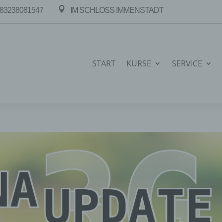

83238081547
IM SCHLOSS IMMENSTADT
START
KURSE
SERVICE