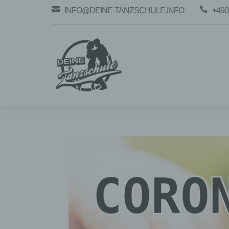


INFO@DEINE-TANZSCHULE.INFO
+490