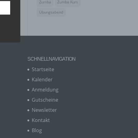
Zumba
Zumba Kurs
Übungsabend
SCHNELLNAVIGATION
Startseite
Kalender
Anmeldung
er, zu
en
Gutscheine
en,
Newsletter
Kontakt
Blog