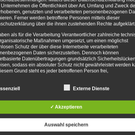
 Unternehmen die Öffentlichkeit über Art, Umfang und Zweck de
rhobenen, genutzten und verarbeiteten personenbezogenen Da
mieren. Ferner werden betroffene Personen mittels dieser
schutzerklärung über die ihnen zustehenden Rechte aufgeklärt
aben als für die Verarbeitung Verantwortlicher zahlreiche techn
rganisatorische Maßnahmen umgesetzt, um einen möglichst
nlosen Schutz der über diese Internetseite verarbeiteten
nenbezogenen Daten sicherzustellen. Dennoch können
netbasierte Datenübertragungen grundsätzlich Sicherheitslücke
isen, sodass ein absoluter Schutz nicht gewährleistet werden k
iesem Grund steht es jeder betroffenen Person frei,
nenbezogene Daten auch auf alternativen Wegen, beispielswe
onisch, an uns zu übermitteln.
ssenziell
Externe Dienste
IFFSBESTIMMUNGEN
✓ Akzeptieren
atenschutzerklärung beruht auf den Begrifflichkeiten, die durch
äischen Richtlinien- und Verordnungsgeber beim Erlass der
schutz-Grundverordnung (DS-GVO) verwendet wurden. Unser
Auswahl speichern
schutzerklärung soll sowohl für die Öffentlichkeit als auch für u
n und Geschäftspartner einfach lesbar und verständlich sein.