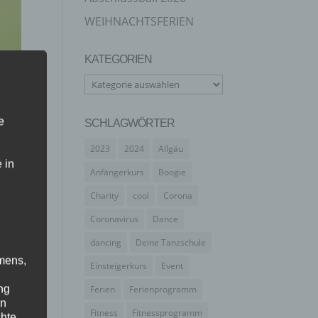
WEIHNACHTSFERIEN
KATEGORIEN
Kategorien
e
SCHLAGWÖRTER
2023
2024
Allgäu
 in
Anfängerkurs
Boogie
Charity
cool
Corona
Coronavirus
Dance
dancing
Deine Tanzschule
mens,
Einsteigerkurs
Event
ng
Ferien
Ferienprogramm
en
Fitness
Fitnessprogramm
chte