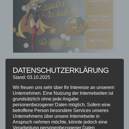
ANNEKE IS BACK
DATENSCHUTZERKLÄRUNG
von
Steffen Braun
|
März 1, 2024
|
Fitnesskurse
,
Info
,
Stand: 03.10.2025
Jugendkurse
,
Kinderkurse
,
Tanzkurse
Wir freuen uns sehr über Ihr Interesse an unserem
HOT 🔥 NEWS 📰 ANNEKE IS BACK 🫶🏼 Nach 3
Unternehmen. Eine Nutzung der Internetseiten ist
Jahren ADTV-Ausbildung und unzähligen AIDA
grundsätzlich ohne jede Angabe
personenbezogener Daten möglich. Sofern eine
Seemeilen auf den Weltmeeren ist sie endlich
betroffene Person besondere Services unseres
wieder zu uns in‘s Allgäu zurückgekehrt und
Unternehmens über unsere Internetseite in
ergänzt ab April 2024 unser Team!
Anspruch nehmen möchte, könnte jedoch eine
#deinetanzschule #immenstadt #oberallgäu
Verarbeitung personenbezogener Daten