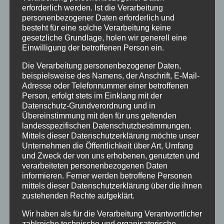
erforderlich werden. Ist die Verarbeitung
#april #dance4fans...
personenbezogener Daten erforderlich und
besteht für eine solche Verarbeitung keine
gesetzliche Grundlage, holen wir generell eine
SUCHE
Einwilligung der betroffenen Person ein.
Die Verarbeitung personenbezogener Daten,
beispielsweise des Namens, der Anschrift, E-Mail-
Adresse oder Telefonnummer einer betroffenen
NEUESTE BEITRÄGE
Person, erfolgt stets im Einklang mit der
Datenschutz-Grundverordnung und in
SCHNUPPERTAG 2026
Übereinstimmung mit den für uns geltenden
Abschlussball 2026
landesspezifischen Datenschutzbestimmungen.
Mittels dieser Datenschutzerklärung möchte unser
WEIHNACHTSFERIEN
Unternehmen die Öffentlichkeit über Art, Umfang
und Zweck der von uns erhobenen, genutzten und
verarbeiteten personenbezogenen Daten
KATEGORIEN
informieren. Ferner werden betroffene Personen
Kategorien
mittels dieser Datenschutzerklärung über die ihnen
zustehenden Rechte aufgeklärt.
Wir haben als für die Verarbeitung Verantwortlicher
SCHLAGWÖRTER
zahlreiche technische und organisatorische