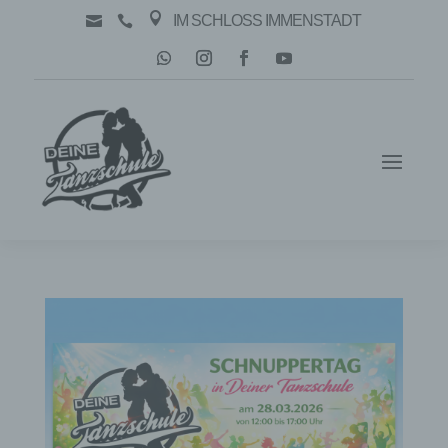

IM SCHLOSS IMMENSTADT

