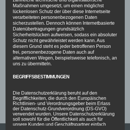
2023
2024
Allgäu
Anfängerkurs
Boogie
Maßnahmen umgesetzt, um einen möglichst
lückenlosen Schutz der über diese Internetseite
Charity
cool
Corona
Coronavirus
Dance
verarbeiteten personenbezogenen Daten
sicherzustellen. Dennoch können Internetbasierte
dancing
Deine Tanzschule
Einsteigerkurs
Event
Datenübertragungen grundsätzlich
Ferien
Ferienprogramm
Fitness
Fitnessprogramm
Sicherheitslücken aufweisen, sodass ein absoluter
Schutz nicht gewährleistet werden kann. Aus
Fortgeschrittene
Gesellschaftstanz
Immenstadt
diesem Grund steht es jeder betroffenen Person
frei, personenbezogene Daten auch auf
im Schloss
Jive
Jugendliche
online
Paartanz
alternativen Wegen, beispielsweise telefonisch, an
Schaut hin!
Schloss Immenstadt
Silvester
uns zu übermitteln.
Sommerferien
Streetdance
tanzen
Tanzen lernen
BEGRIFFSBESTIMMUNGEN
Tanzkurs
Tanzpause
Tanzschule
Tanzschulfamilie
Training
Weihnachten
Workout
Workshop
Die Datenschutzerklärung beruht auf den
Begrifflichkeiten, die durch den Europäischen
Workshop tanzen
Zumba
Zumba Kurs
Übungsabend
Richtlinien- und Verordnungsgeber beim Erlass
der Datenschutz-Grundverordnung (DS-GVO)
verwendet wurden. Unsere Datenschutzerklärung
soll sowohl für die Öffentlichkeit als auch für
unsere Kunden und Geschäftspartner einfach
lesbar und verständlich sein. Um dies zu