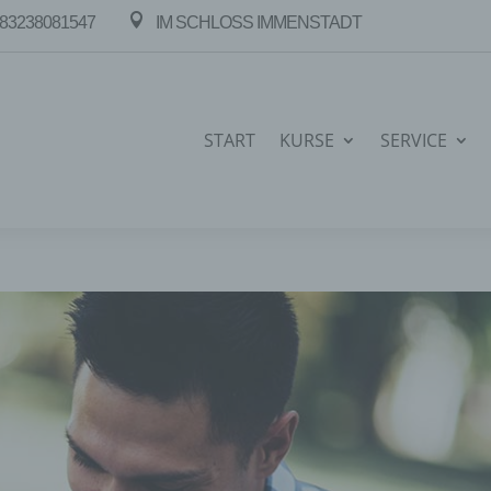

83238081547
IM SCHLOSS IMMENSTADT
START
KURSE
SERVICE