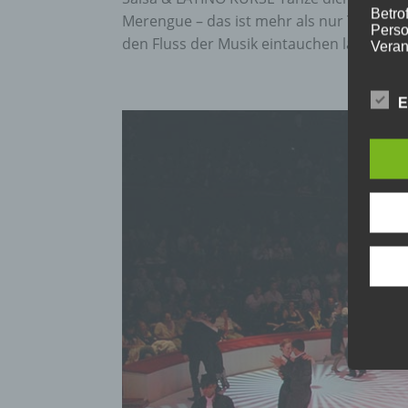
Betrof
Merengue – das ist mehr als nur Tanz. Es 
Perso
den Fluss der Musik eintauchen lässt. Ganz
Veran
E
C) V
Verar
ausge
mit p
Organ
Verän
Offen
Berei
Lösch
D) E
Einsc
perso