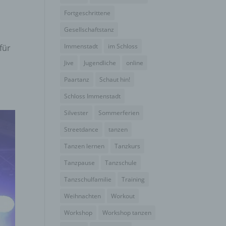
Fortgeschrittene
Gesellschaftstanz
Immenstadt
im Schloss
für
Jive
Jugendliche
online
Paartanz
Schaut hin!
Schloss Immenstadt
Silvester
Sommerferien
Streetdance
tanzen
Tanzen lernen
Tanzkurs
Tanzpause
Tanzschule
Tanzschulfamilie
Training
Weihnachten
Workout
Workshop
Workshop tanzen