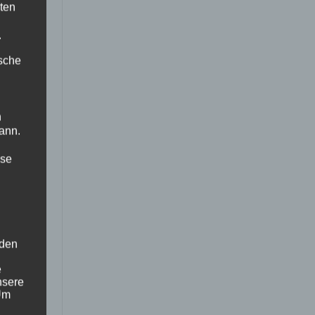
ten
n
.
der
ische
n
ann.
ise
 den
e
nsere
 Um