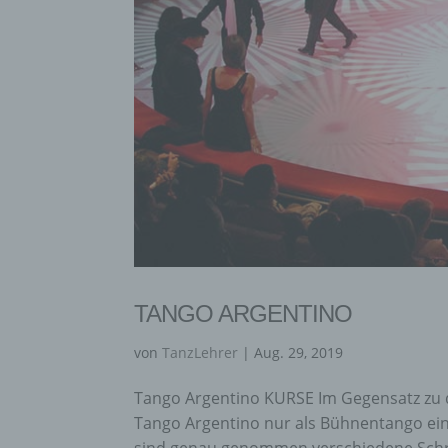
einzu
E) P
Profi
Daten
werde
Perso
Arbei
Inter
diese
F) P
TANGO ARGENTINO
von
TanzLehrer
|
Aug. 29, 2019
Pseud
einer
Hinzu
Tango Argentino KURSE Im Gegensatz zu d
betro
Tango Argentino nur als Bühnentango eine
Infor
organ
sind genau genommen verschiedene Schri