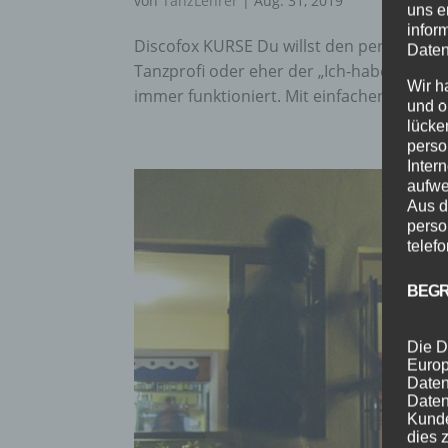
von
TanzLehrer
|
Aug. 31, 2019
uns e
infor
Discofox KURSE Du willst den perfekten Ta
Daten
Tanzprofi oder eher der „Ich-habe-keine-A
Wir h
immer funktioniert. Mit einfachen Schritten
und o
lücke
perso
Inter
aufwe
Aus d
perso
telef
BEGR
Die D
Europ
Daten
Daten
Kunde
dies 