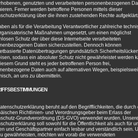
rhobenen, genutzten und verarbeiteten personenbezogenen Da
mieren. Ferner werden betroffene Personen mittels dieser
nz für jede Party? Dann hol dir den Discofox! Egal ob du ei
schutzerklärung über die ihnen zustehenden Rechte aufgeklärt
hnung-aber-viel-Spaß“-Typ bist – der Discofox ist der Tanz, 
aben als für die Verarbeitung Verantwortlicher zahlreiche techn
,...
rganisatorische Maßnahmen umgesetzt, um einen möglichst
nlosen Schutz der über diese Internetseite verarbeiteten
nenbezogenen Daten sicherzustellen. Dennoch können
netbasierte Datenübertragungen grundsätzlich Sicherheitslücke
isen, sodass ein absoluter Schutz nicht gewährleistet werden k
iesem Grund steht es jeder betroffenen Person frei,
nenbezogene Daten auch auf alternativen Wegen, beispielswe
onisch, an uns zu übermitteln.
IFFSBESTIMMUNGEN
atenschutzerklärung beruht auf den Begrifflichkeiten, die durch
äischen Richtlinien- und Verordnungsgeber beim Erlass der
schutz-Grundverordnung (DS-GVO) verwendet wurden. Unser
schutzerklärung soll sowohl für die Öffentlichkeit als auch für u
n und Geschäftspartner einfach lesbar und verständlich sein.
zu gewährleisten, möchten wir vorab die verwendeten