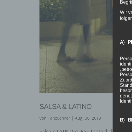
Begrif
Wir v
folge
A) P
Perso
ident
„betro
Perso
Zuord
Stand
beson
genet
Identi
SALSA & LATINO
von
TanzLehrer
|
Aug. 30, 2019
B) B
Salsa & LATINO KURSE Tanze dich frei – fü