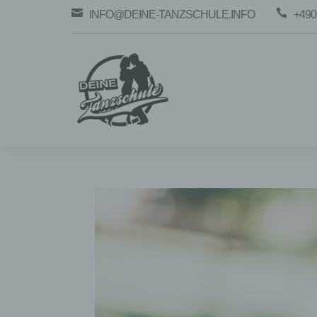


INFO@DEINE-TANZSCHULE.INFO
+490