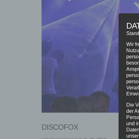
DA
Stand
Wir f
Nutzu
perso
beson
Anspr
perso
perso
Verar
Einwi
Die V
der A
Perso
und i
DISCOFOX
Daten
unser