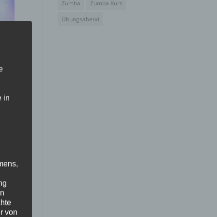
Zumba
Zumba Kurs
Übungsabend
e
 in
mens,
ng
en
chte
r von