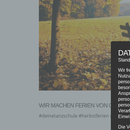
DA
Stand
Wir f
Nutzu
perso
beson
Anspr
perso
WIR MACHEN FERIEN VON 02.11.BIS
perso
Verar
#deinetanzschule #herbstferien # ferien
Einwi
Die V