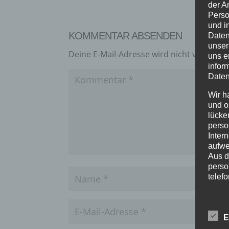
der A
Perso
und i
KOMMENTAR ABSENDEN
Daten
unser
Deine E-Mail-Adresse wird nicht veröffentl
uns e
infor
Daten
Wir h
und o
lücke
perso
Inter
aufwe
Aus d
perso
telef
BEGR
E
Die D