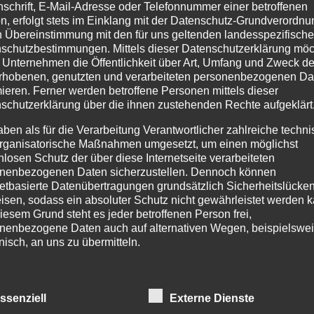
nschrift, E-Mail-Adresse oder Telefonnummer einer betroffenen
n, erfolgt stets im Einklang mit der Datenschutz-Grundverordnu
n Übereinstimmung mit den für uns geltenden landesspezifisch
schutzbestimmungen. Mittels dieser Datenschutzerklärung mö
 Unternehmen die Öffentlichkeit über Art, Umfang und Zweck de
icht.
Erforderliche Felder sind mit
*
markiert
rhobenen, genutzten und verarbeiteten personenbezogenen Da
mieren. Ferner werden betroffene Personen mittels dieser
schutzerklärung über die ihnen zustehenden Rechte aufgeklärt
aben als für die Verarbeitung Verantwortlicher zahlreiche techn
rganisatorische Maßnahmen umgesetzt, um einen möglichst
nlosen Schutz der über diese Internetseite verarbeiteten
nenbezogenen Daten sicherzustellen. Dennoch können
netbasierte Datenübertragungen grundsätzlich Sicherheitslücke
isen, sodass ein absoluter Schutz nicht gewährleistet werden k
iesem Grund steht es jeder betroffenen Person frei,
nenbezogene Daten auch auf alternativen Wegen, beispielswe
onisch, an uns zu übermitteln.
IFFSBESTIMMUNGEN
ssenziell
Externe Dienste
atenschutzerklärung beruht auf den Begrifflichkeiten, die durch