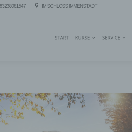

83238081547
IM SCHLOSS IMMENSTADT
START
KURSE
SERVICE