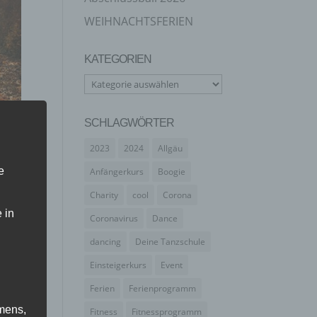
WEIHNACHTSFERIEN
KATEGORIEN
Kategorien
SCHLAGWÖRTER
2023
2024
Allgäu
e
Anfängerkurs
Boogie
Charity
cool
Corona
 in
Coronavirus
Dance
dancing
Deine Tanzschule
Einsteigerkurs
Event
Ferien
Ferienprogramm
mens,
Fitness
Fitnessprogramm