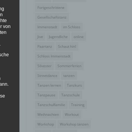
Fortgeschrittene
ng
en
Gesellschaftstanz
chte
r von
Immenstadt
im Schloss
ten
Jive
Jugendliche
online
.
Paartanz
Schaut hin!
ische
Schloss Immenstadt
Silvester
Sommerferien
Streetdance
tanzen
n
ann.
Tanzen lernen
Tanzkurs
Tanzpause
Tanzschule
ise
Tanzschulfamilie
Training
Weihnachten
Workout
Workshop
Workshop tanzen
 den