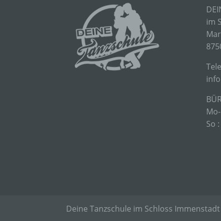
DEI
im 
E) P
Mar
875
Profi
Daten
​Tel
werde
Perso
inf
Arbei
Inter
BÜR
diese
Mo-F
So :
F) P
Pseud
einer
Hinzu
betro
Infor
Deine Tanzschule im Schloss Immenstadt
organ
perso