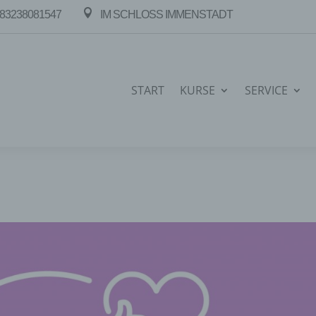

83238081547
IM SCHLOSS IMMENSTADT
START
KURSE
SERVICE