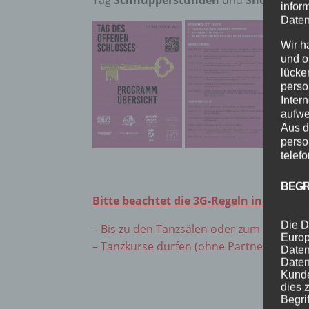
Tag
Schnupperstunden
und
Shows
in dr
infor
Daten
Wir h
und o
lücke
perso
Inter
aufwe
Aus d
perso
telef
BEGR
Bitte beachtet die 3G-Regeln in der Tan
Die D
– Bis zu den Tanzsälen oder zum Sitzplatz 
Europ
– Tanzkurse durfen (ohne Partnerwechsel
Daten
Daten
Kunde
dies 
Begrif