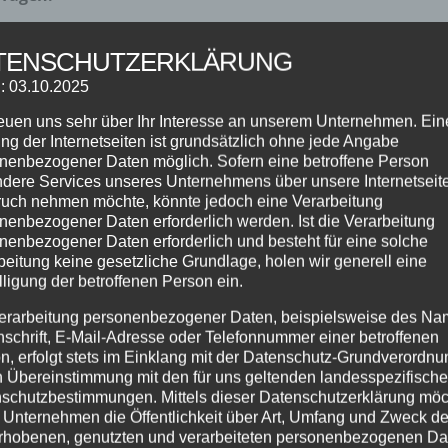
l an Kursen
für alle Alters- und Interessengruppen.
TENSCHUTZERKLÄRUNG
ss oder Trendtänze – schaut Euch durch unser aktuelles
: 03.10.2025
der zu Euch passt.
reuen uns sehr über Ihr Interesse an unserem Unternehmen. Ein
ng der Internetseiten ist grundsätzlich ohne jede Angabe
n am Freitag, 24.09.2021 um 17:00 Uhr – hier sind noch Plät
nenbezogener Daten möglich. Sofern eine betroffene Person
dere Services unseres Unternehmens über unsere Internetseite
uch nehmen möchte, könnte jedoch eine Verarbeitung
ze-Weltmeister sein, dann komm an dem 24.09.2021 um 19:
nenbezogener Daten erforderlich werden. Ist die Verarbeitung
nenbezogener Daten erforderlich und besteht für eine solche
beitung keine gesetzliche Grundlage, holen wir generell eine
n : SalsaClub für Einsteiger jeden Donnerstag um 20:00 Uhr b
lligung der betroffenen Person ein.
erarbeitung personenbezogener Daten, beispielsweise des Na
nschrift, E-Mail-Adresse oder Telefonnummer einer betroffenen
n, erfolgt stets im Einklang mit der Datenschutz-Grundverordnu
n Übereinstimmung mit den für uns geltenden landesspezifisch
 Euch am meisten Spass machen würde…???
schutzbestimmungen. Mittels dieser Datenschutzerklärung mö
 Unternehmen die Öffentlichkeit über Art, Umfang und Zweck de
osses
(03.10.2021) haben wir ab 09:00 Uhr über den gesamt
rhobenen, genutzten und verarbeiteten personenbezogenen Da