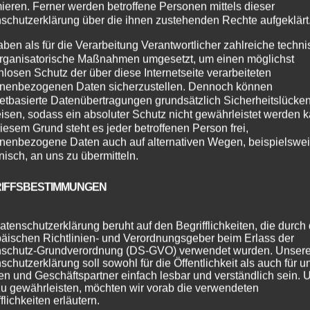
ei Tanzsälen.
mieren. Ferner werden betroffene Personen mittels dieser
schutzerklärung über die ihnen zustehenden Rechte aufgeklärt
aben als für die Verarbeitung Verantwortlicher zahlreiche techn
rganisatorische Maßnahmen umgesetzt, um einen möglichst
nlosen Schutz der über diese Internetseite verarbeiteten
nenbezogenen Daten sicherzustellen. Dennoch können
netbasierte Datenübertragungen grundsätzlich Sicherheitslücke
isen, sodass ein absoluter Schutz nicht gewährleistet werden k
iesem Grund steht es jeder betroffenen Person frei,
nenbezogene Daten auch auf alternativen Wegen, beispielswe
onisch, an uns zu übermitteln.
IFFSBESTIMMUNGEN
zschule…!!!
atenschutzerklärung beruht auf den Begrifflichkeiten, die durch
gilt die Maskenpflicht.
äischen Richtlinien- und Verordnungsgeber beim Erlass der
) ohne Maske stattfinden.
schutz-Grundverordnung (DS-GVO) verwendet wurden. Unser
schutzerklärung soll sowohl für die Öffentlichkeit als auch für u
n und Geschäftspartner einfach lesbar und verständlich sein.
zu gewährleisten, möchten wir vorab die verwendeten
flichkeiten erläutern.