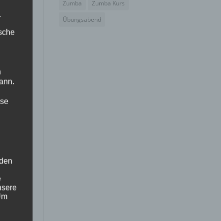
Zumba
Zumba Kurs
.
Übungsabend
ische
n
ann.
ise
 den
e
nsere
 Um