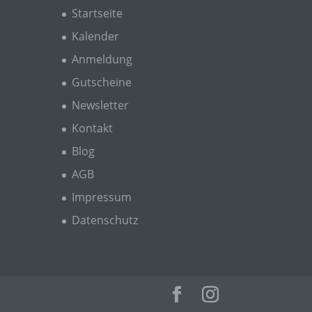
Startseite
Kalender
Anmeldung
gener
Gutscheine
wendet
che
Newsletter
eben,
Kontakt
el
Blog
AGB
Impressum
Datenschutz
n
en
ichen
die
rbaren