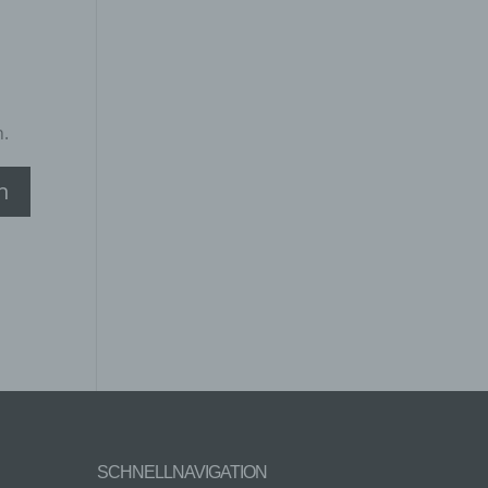
ng
n.
hang
der
g, das
SCHNELLNAVIGATION