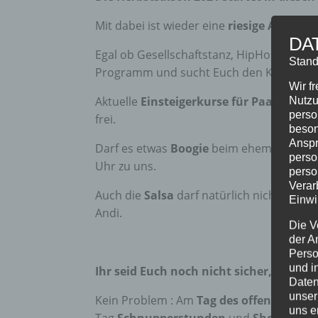
Mit dabei ist wieder eine
riesige Auswah
DA
Egal ob Gesellschaftstanz, HipHop, Fitne
Stand
Programm und sucht Euch den Kurs aus, 
Wir f
Nutzu
Aktuelle
Einsteigerkurse
für Paare
starte
perso
frei.
beson
Anspr
Darf es etwas
Boogie
beim ehemaligen Vi
perso
Uhr zu uns.
perso
Verar
Auch die
Salsa
darf natürlich nicht fehle
Einwi
Andi.
Die V
der A
Perso
und i
Ihr seid Euch noch nicht sicher, was
Daten
unser
Kein Problem : Am
Tag des offenen Schl
uns e