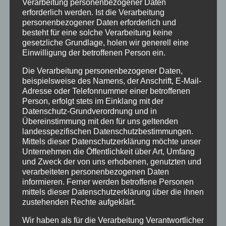
Verarbeitung personenbezogener Daten
ordentlich...
erforderlich werden. Ist die Verarbeitung
personenbezogener Daten erforderlich und
besteht für eine solche Verarbeitung keine
Nächste Einträge »
gesetzliche Grundlage, holen wir generell eine
Einwilligung der betroffenen Person ein.
SUCHE
Die Verarbeitung personenbezogener Daten,
beispielsweise des Namens, der Anschrift, E-Mail-
Adresse oder Telefonnummer einer betroffenen
Person, erfolgt stets im Einklang mit der
NEUESTE BEITRÄGE
Datenschutz-Grundverordnung und in
Übereinstimmung mit den für uns geltenden
SCHNUPPERTAG 2026
landesspezifischen Datenschutzbestimmungen.
Abschlussball 2026
Mittels dieser Datenschutzerklärung möchte unser
Unternehmen die Öffentlichkeit über Art, Umfang
WEIHNACHTSFERIEN
und Zweck der von uns erhobenen, genutzten und
verarbeiteten personenbezogenen Daten
informieren. Ferner werden betroffene Personen
KATEGORIEN
mittels dieser Datenschutzerklärung über die ihnen
Kategorien
zustehenden Rechte aufgeklärt.
Wir haben als für die Verarbeitung Verantwortlicher