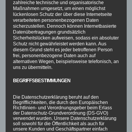
SCHLAGWÖRTER
zahlreiche technische und organisatorische
Maßnahmen umgesetzt, um einen möglichst
2023
2024
Allgäu
Anfängerkurs
Boogie
lückenlosen Schutz der über diese Internetseite
verarbeiteten personenbezogenen Daten
Charity
cool
Corona
Coronavirus
Dance
sicherzustellen. Dennoch können Internetbasierte
dancing
Deine Tanzschule
Einsteigerkurs
Event
Datenübertragungen grundsätzlich
Sicherheitslücken aufweisen, sodass ein absoluter
Ferien
Ferienprogramm
Fitness
Fitnessprogramm
Schutz nicht gewährleistet werden kann. Aus
diesem Grund steht es jeder betroffenen Person
Fortgeschrittene
Gesellschaftstanz
Immenstadt
frei, personenbezogene Daten auch auf
im Schloss
Jive
Jugendliche
online
Paartanz
alternativen Wegen, beispielsweise telefonisch, an
uns zu übermitteln.
Schaut hin!
Schloss Immenstadt
Silvester
Sommerferien
Streetdance
tanzen
Tanzen lernen
BEGRIFFSBESTIMMUNGEN
Tanzkurs
Tanzpause
Tanzschule
Tanzschulfamilie
Die Datenschutzerklärung beruht auf den
Training
Weihnachten
Workout
Workshop
Begrifflichkeiten, die durch den Europäischen
Richtlinien- und Verordnungsgeber beim Erlass
Workshop tanzen
Zumba
Zumba Kurs
Übungsabend
der Datenschutz-Grundverordnung (DS-GVO)
verwendet wurden. Unsere Datenschutzerklärung
soll sowohl für die Öffentlichkeit als auch für
unsere Kunden und Geschäftspartner einfach