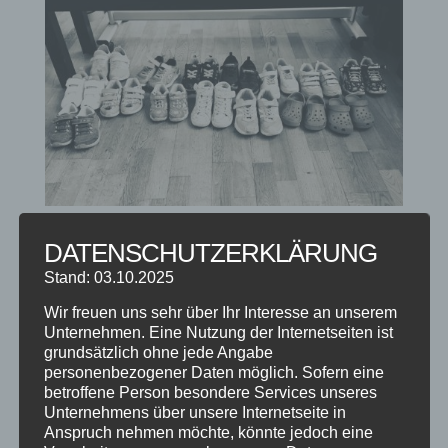
DATENSCHUTZERKLÄRUNG
ZUMBA®KIDS – FÜR KLEINE PARTYLÖWEN
von
Steffen Braun
|
Okt. 2, 2019
|
Info
,
Kinderkurse
Stand: 03.10.2025
Wir freuen uns sehr über Ihr Interesse an unserem
Normalerweise herrscht in der Umkleide der
Unternehmen. Eine Nutzung der Internetseiten ist
Tanzschule mittleres bis großes
grundsätzlich ohne jede Angabe
Klamotenchaos – nicht bei unseren Kleinsten
personenbezogener Daten möglich. Sofern eine
vom Zumba®Kids Kurs… Vorbildlich werden
betroffene Person besondere Services unseres
Unternehmens über unsere Internetseite in
die Schuhe der 4 bis 7jährigen vor jeder Stunde
Anspruch nehmen möchte, könnte jedoch eine
von den Kids selbst ausgesprochen