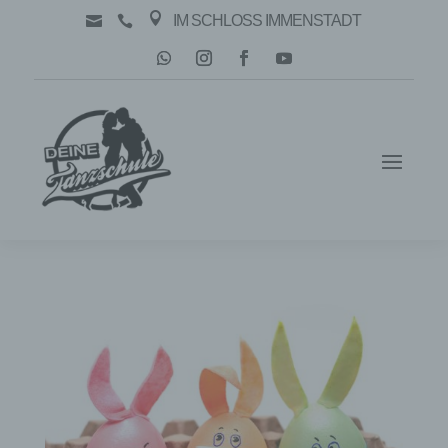

IM SCHLOSS IMMENSTADT

